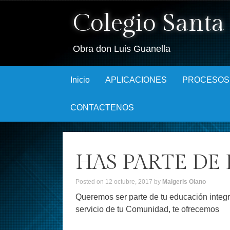
Colegio Santa 
Obra don Luis Guanella
Skip to content
Inicio
APLICACIONES
PROCESOS
CONTACTENOS
HAS PARTE DE 
Posted on
12 octubre, 2017
by
Malgeris Olano
Queremos ser parte de tu educación integra
servicio de tu Comunidad, te ofrecemos