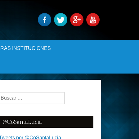
RAS INSTITUCIONES
Buscar:
@CoSantaLucia
Tweets por @CoSantaLucia