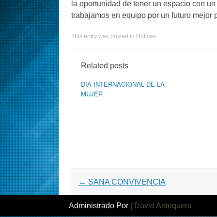
la oportunidad de tener un espacio con un
trabajamos en equipo por un futuro mejor 
This entry was posted in
Noticas
.
Related posts
DIA INTERNACIONAL DE LA
MUJER
Post navigation
←
SANA CONVIVENCIA
Administrado Por
|
David Antequera