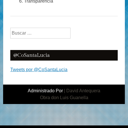
Transparencia
Buscar:
@CoSantaLucia
Tweets por @CoSantaLucia
Administrado Por
|
David Antequera
Obra don Luis Guanella