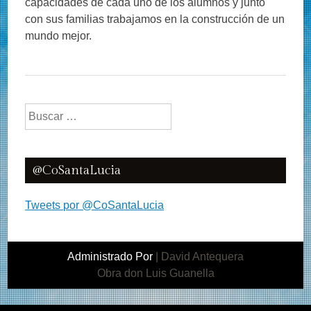
capacidades de cada uno de los alumnos y junto
con sus familias trabajamos en la construcción de un
mundo mejor.
Buscar:
@CoSantaLucia
Tweets por @CoSantaLucia
Administrado Por
|
David Antequera
Obra don Luis Guanella